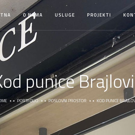
ETNA
O NAMA
USLUGE
PROJEKTI
KON
Kod punice Brajlovi
OME
PORTFOLIO
POSLOVNI PROSTOR
KOD PUNICE BRAJLOV