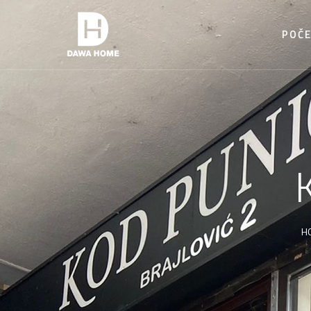
POČ
H