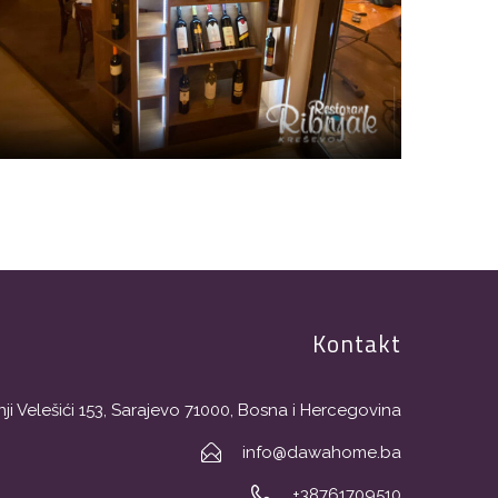
Kontakt
ji Velešići 153, Sarajevo 71000, Bosna i Hercegovina
info@dawahome.ba
+38761709510