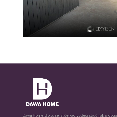
Dawa Home d.o.o. se ističe kao vodeći stručnjak u oblasti