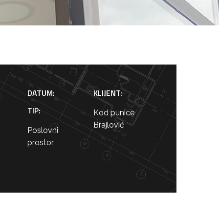
DATUM:
KLIJENT:
TIP:
Kod punice
Brajlović
Poslovni
prostor