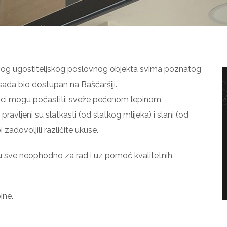
vog ugostiteljskog poslovnog objekta svima poznatog
 sada bio dostupan na Baščaršiji.
tioci mogu počastiti: sveže pečenom lepinom,
vljeni su slatkasti (od slatkog mlijeka) i slani (od
 zadovoljili različite ukuse.
 sve neophodno za rad i uz pomoć kvalitetnih
ine.