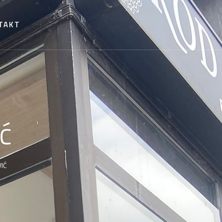
TAKT
ć
IĆ