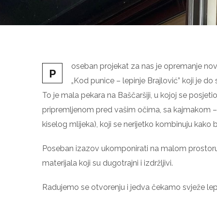
oseban projekat za nas je opremanje no
P
„Kod punice – lepinje Brajlović” koji je do
To je mala pekara na Baščaršiji, u kojoj se posje
pripremljenom pred vašim očima, sa kajmakom – pra
kiselog mlijeka), koji se nerijetko kombinuju kako bi
Poseban izazov ukomponirati na malom prostoru
materijala koji su dugotrajni i izdržljivi.
Radujemo se otvorenju i jedva čekamo svježe lep