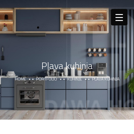
Plava kuhinja
HOME
PORTFOLIO
KUHINJE
PLAVA KUHINJA