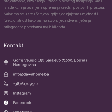
projektovanja, dizajniranja i izrade pločastog namještaja, kao i
izrade kuhinja po mjeri i opremanja ureda i poslovnih prostora.
Nalazimo se u srcu Sarajeva, gdje sjedinjujemo umjetnost i
funkcionalnost kako bismo stvorili jedinstvena rješenja
prilagođena potrebama naših klijenata.
Kontakt
Gornji Velešići 153, Sarajevo 71000, Bosna i
Hercegovina
info@dawahome.ba
+38761709510
Instagram
Facebook