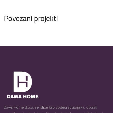
Povezani projekti
Dawa Home d.o.o. se ističe kao vodeći stručnjak u oblasti